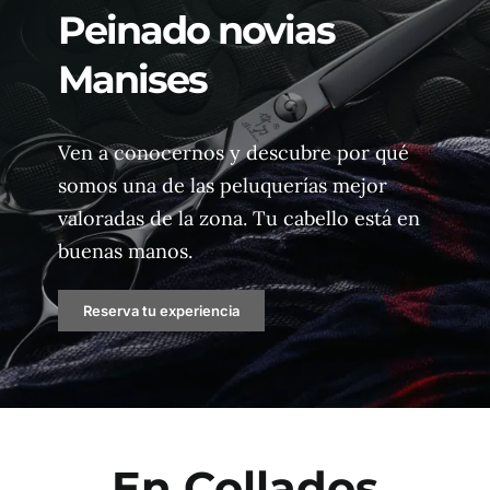
Peinado novias
Conócenos
Manises
Para Ella
Ven a conocernos y descubre por qué
Para El
somos una de las peluquerías mejor
valoradas de la zona. Tu cabello está en
Cosmética Y Tratamientos
buenas manos.
Galería
Reserva tu experiencia
Estetica
Blog
En
Collados