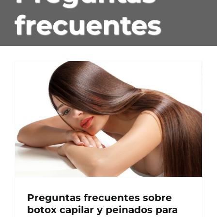
Conócenos
frecuentes
Para Ella
Para El
Cosmética Y Tratamientos
Galería
Estetica
Preguntas frecuentes sobre
Blog
botox capilar y peinados para